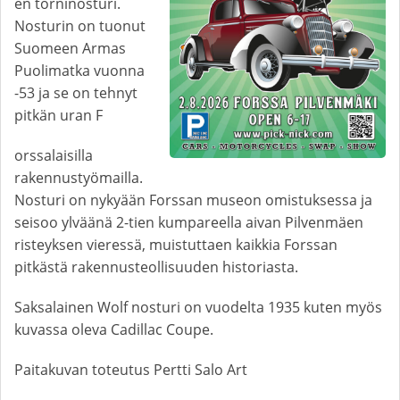
en torninosturi.
Nosturin on tuonut
Suomeen Armas
Puolimatka vuonna
-53 ja se on tehnyt
pitkän uran F
orssalaisilla
rakennustyömailla.
Nosturi on nykyään Forssan museon omistuksessa ja
seisoo ylväänä 2-tien kumpareella aivan Pilvenmäen
risteyksen vieressä, muistuttaen kaikkia Forssan
pitkästä rakennusteollisuuden historiasta.
Saksalainen Wolf nosturi on vuodelta 1935 kuten myös
kuvassa oleva Cadillac Coupe.
Paitakuvan toteutus Pertti Salo Art