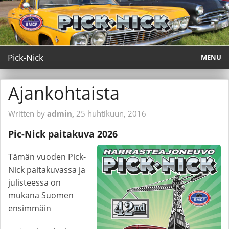
Pick-Nick
MENU
#42 Pick-Nick 2.8.2026
Ajankohtaista
Turvallisuus
Written by
admin,
25 huhtikuun, 2016
Pick-Nick Magazine & media
Pic-Nick paitakuva 2026
SMCF Ry
Tämän vuoden Pick-
Nick paitakuvassa ja
Yhteystiedot
julisteessa on
mukana Suomen
Briefly in english
ensimmäin
Vuoden 2026 palkitut