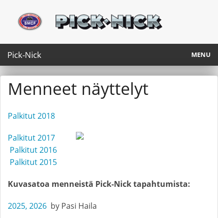
Pick-Nick
MENU
#42 Pick-Nick 2.8.2026
Menneet näyttelyt
Turvallisuus
Palkitut 2018
Pick-Nick Magazine & media
Palkitut 2017
SMCF Ry
Palkitut 2016
Palkitut 2015
Yhteystiedot
Kuvasatoa menneistä Pick-Nick tapahtumista:
Briefly in english
2025,
2026
by Pasi Haila
Vuoden 2026 palkitut