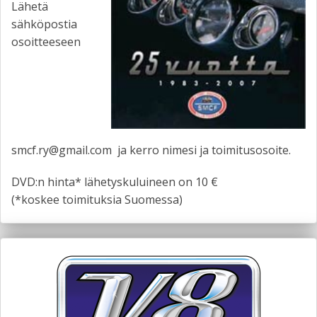
Lähetä
sähköpostia
osoitteeseen
smcf.ry@gmail.com ja kerro nimesi ja toimitusosoite.
DVD:n hinta* lähetyskuluineen on 10 €
(*koskee toimituksia Suomessa)