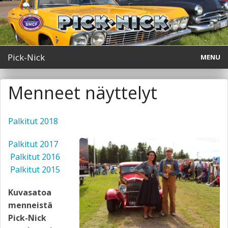
Pick-Nick
MENU
#42 Pick-Nick 2.8.2026
Menneet näyttelyt
Turvallisuus
Palkitut 2018
Pick-Nick Magazine & media
Palkitut 2017
SMCF Ry
Palkitut 2016
Palkitut 2015
Yhteystiedot
Kuvasatoa
Briefly in english
menneistä
Pick-Nick
Vuoden 2026 palkitut