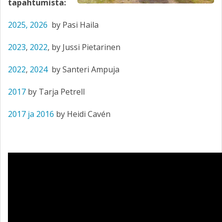
tapahtumista:
2025,
2026
by Pasi Haila
2023
,
2022
, by Jussi Pietarinen
2022
,
2024
by Santeri Ampuja
2017
by Tarja Petrell
2017 ja 2016
by Heidi Cavén