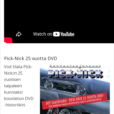
Pick-Nick 25 vuotta DVD
Voit tilata Pick-
Nick:in 25
vuotisen
taipaleen
kunniaksi
koostetun DVD
-historiikin.