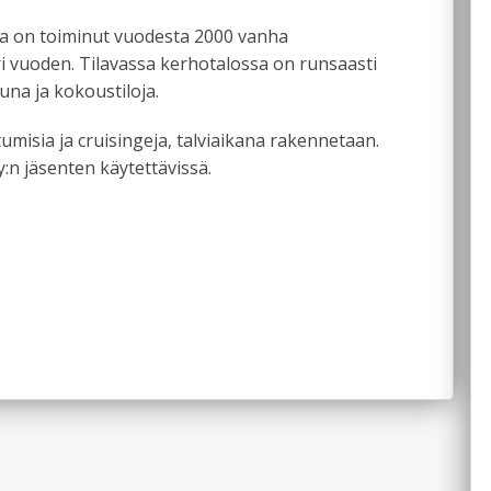
SMCF ry:n tapahtumat
ina on toiminut vuodesta 2000 vanha
ri vuoden. Tilavassa kerhotalossa on runsaasti
auna ja kokoustiloja.
misia ja cruisingeja, talviaikana rakennetaan.
:n jäsenten käytettävissä.