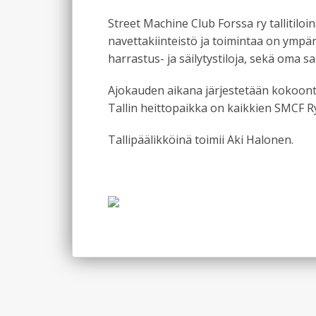
Ajo-ohjeet
Street Machine Club Forssa ry tallitilo
navettakiinteistö ja toimintaa on ympä
harrastus- ja säilytystiloja, sekä oma s
Ajokauden aikana järjestetään kokoontu
Tallin heittopaikka on kaikkien SMCF Ry
Tallipäälikköinä toimii Aki Halonen.