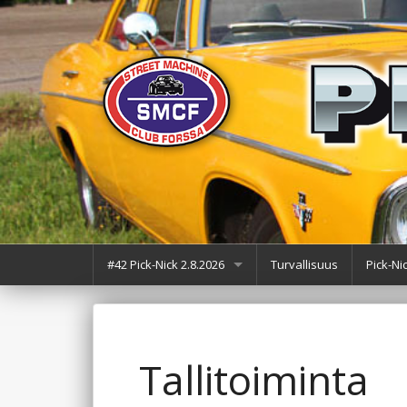
#42 Pick-Nick 2.8.2026
Turvallisuus
Pick-N
Ajankohtaista
Myyntipaikat / romutori
Tallitoiminta
Menneet näyttelyt