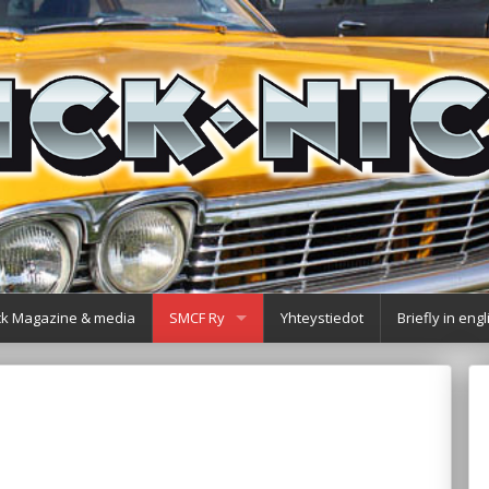
ick Magazine & media
SMCF Ry
Yhteystiedot
Briefly in engl
Tallitoiminta
Johtokunta 2026
SMCF ry:n jäsenyys